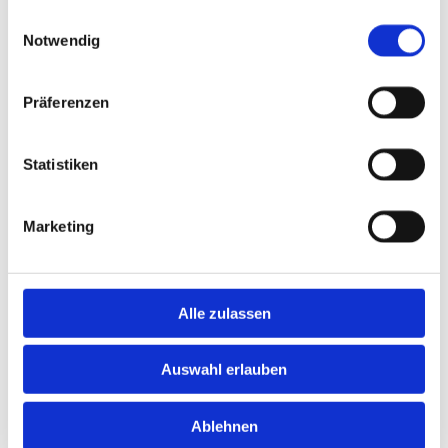
gesammelt haben.
Einwilligungsauswahl
Notwendig
Präferenzen
Statistiken
Bianca Pandrock
Marketing
Bianca Pandrock leitet die Kita
„Walnuss-Zwerge“ seit Dezember
Alle zulassen
2020. Als staatlich anerkannte
Erzieherin bringt sie viel Erfahrung,
Auswahl erlauben
Herz und Engagement in ihre Arbeit
ein. Neben ihren Leitungsaufgaben ist
Ablehnen
sie auch in der Gruppe tätig – der enge